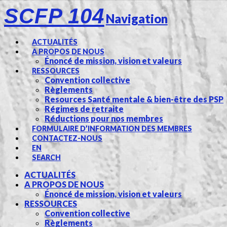
SCFP 104
Navigation
ACTUALITÉS
A PROPOS DE NOUS
Énoncé de mission, vision et valeurs
RESSOURCES
Convention collective
Règlements
Resources Santé mentale & bien-être des PSP
Régimes de retraite
Réductions pour nos membres
FORMULAIRE D’INFORMATION DES MEMBRES
CONTACTEZ-NOUS
EN
SEARCH
ACTUALITÉS
A PROPOS DE NOUS
Énoncé de mission, vision et valeurs
RESSOURCES
Convention collective
Règlements