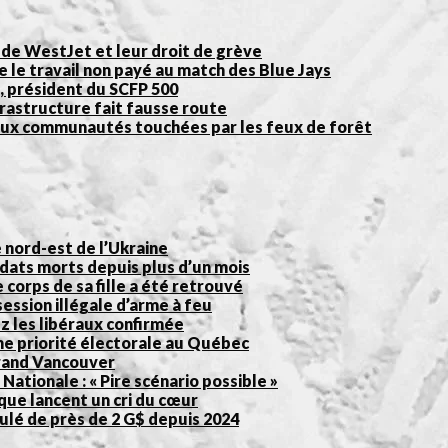
 de WestJet et leur droit de grève
 le travail non payé au match des Blue Jays
, président du SCFP 500
frastructure fait fausse route
 aux communautés touchées par les feux de forêt
nord-est de l’Ukraine
ldats morts depuis plus d’un mois
e corps de sa fille a été retrouvé
ession illégale d’arme à feu
ez les libéraux confirmée
ne priorité électorale au Québec
Grand Vancouver
ationale : « Pire scénario possible »
ue lancent un cri du cœur
ulé de près de 2 G$ depuis 2024