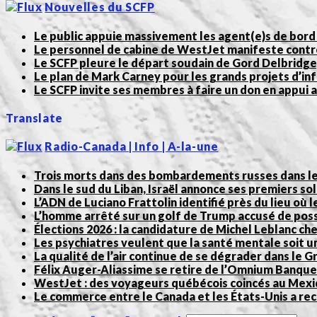
Nouvelles du SCFP
Le public appuie massivement les agent(e)s de bord
Le personnel de cabine de WestJet manifeste contre
Le SCFP pleure le départ soudain de Gord Delbridge
Le plan de Mark Carney pour les grands projets d’in
Le SCFP invite ses membres à faire un don en appui
Translate
Radio-Canada | Info | A-la-une
Trois morts dans des bombardements russes dans le 
Dans le sud du Liban, Israël annonce ses premiers so
L’ADN de Luciano Frattolin identifié près du lieu où l
L’homme arrêté sur un golf de Trump accusé de poss
Élections 2026 : la candidature de Michel Leblanc ch
Les psychiatres veulent que la santé mentale soit u
La qualité de l’air continue de se dégrader dans le 
Félix Auger-Aliassime se retire de l’Omnium Banque N
WestJet : des voyageurs québécois coincés au Mexiq
Le commerce entre le Canada et les États-Unis a rec