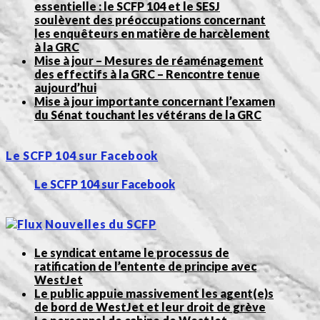
essentielle : le SCFP 104 et le SESJ
soulèvent des préoccupations concernant
les enquêteurs en matière de harcèlement
à la GRC
Mise à jour – Mesures de réaménagement
des effectifs à la GRC – Rencontre tenue
aujourd’hui
Mise à jour importante concernant l’examen
du Sénat touchant les vétérans de la GRC
Le SCFP 104 sur Facebook
Le SCFP 104 sur Facebook
Nouvelles du SCFP
Le syndicat entame le processus de
ratification de l’entente de principe avec
WestJet
Le public appuie massivement les agent(e)s
de bord de WestJet et leur droit de grève