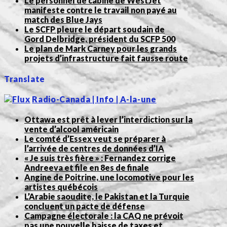
Le personnel de cabine de WestJet
manifeste contre le travail non payé au
match des Blue Jays
Le SCFP pleure le départ soudain de
Gord Delbridge, président du SCFP 500
Le plan de Mark Carney pour les grands
projets d’infrastructure fait fausse route
Translate
Radio-Canada | Info | A-la-une
Ottawa est prêt à lever l’interdiction sur la
vente d’alcool américain
Le comté d’Essex veut se préparer à
l’arrivée de centres de données d’IA
« Je suis très fière » : Fernandez corrige
Andreeva et file en 8es de finale
Angine de Poitrine, une locomotive pour les
artistes québécois
L’Arabie saoudite, le Pakistan et la Turquie
concluent un pacte de défense
Campagne électorale : la CAQ ne prévoit
pas une nouvelle baisse de taxes et