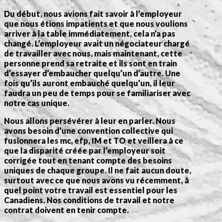
Du début, nous avions fait savoir à l’employeur
que nous étions impatients et que nous voulions
arriver à la table immédiatement, cela n’a pas
changé. L’employeur avait un négociateur chargé
de travailler avec nous, mais maintenant, cette
personne prend sa retraite et ils sont en train
d’essayer d’embaucher quelqu’un d’autre. Une
fois qu’ils auront embauché quelqu’un, il leur
faudra un peu de temps pour se familiariser avec
notre cas unique.
Nous allons persévérer à leur en parler. Nous
avons besoin d’une convention collective qui
fusionnera les mc, efp, IM et TO et veillera à ce
que la disparité créée par l’employeur soit
corrigée tout en tenant compte des besoins
uniques de chaque groupe. Il ne fait aucun doute,
surtout avec ce que nous avons vu récemment, à
quel point votre travail est essentiel pour les
Canadiens. Nos conditions de travail et notre
contrat doivent en tenir compte.