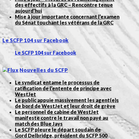
des effectifs à la GRC – Rencontre tenue
aujourd’hui
Mise à jour importante concernant l’examen
du Sénat touchant les vétérans de la GRC
Le SCFP 104 sur Facebook
Le SCFP 104 sur Facebook
Nouvelles du SCFP
Le syndicat entame le processus de
ratification de l’entente de principe avec
WestJet
Le public appuie massivement les agent(e)s
de bord de WestJet et leur droit de grève
Le personnel de cabine de WestJet
manifeste contre le travail non payé au
match des Blue Jays
Le SCFP pleure le départ soudain de
Gord Delbridge, président du SCFP 500