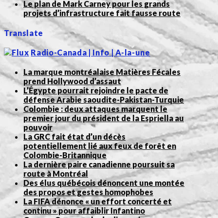
Le plan de Mark Carney pour les grands
projets d’infrastructure fait fausse route
Translate
Radio-Canada | Info | A-la-une
La marque montréalaise Matières Fécales
prend Hollywood d’assaut
L’Égypte pourrait rejoindre le pacte de
défense Arabie saoudite-Pakistan-Turquie
Colombie : deux attaques marquent le
premier jour du président de la Espriella au
pouvoir
La GRC fait état d’un décès
potentiellement lié aux feux de forêt en
Colombie-Britannique
La dernière paire canadienne poursuit sa
route à Montréal
Des élus québécois dénoncent une montée
des propos et gestes homophobes
La FIFA dénonce « un effort concerté et
continu » pour affaiblir Infantino