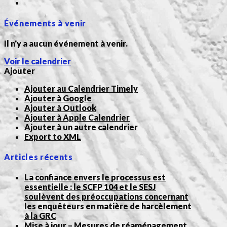
Événements à venir
Il n'y a aucun événement à venir.
Voir le calendrier
Ajouter
Ajouter au Calendrier Timely
Ajouter à Google
Ajouter à Outlook
Ajouter à Apple Calendrier
Ajouter à un autre calendrier
Export to XML
Articles récents
La confiance envers le processus est
essentielle : le SCFP 104 et le SESJ
soulèvent des préoccupations concernant
les enquêteurs en matière de harcèlement
à la GRC
Mise à jour – Mesures de réaménagement