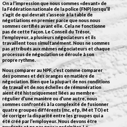
On a l’impression que nous sommes «devant» de
la Fédération nationale de la police (FNP) lorsqu’il
s’agit de qui devrait s’asseoir à la table de
négotiations en premier parce que nous nous
sommes certifiés avant elle. Cela ne fonctionne
pas de cette façon. Le Conseil du Trésor,
l’employeur, a plusieurs négociateurs et ils
travaillent tous simultanément. Nous ne sommes
pas attribués aux mêmes négociateurs et chaque
processus de négociation se déroule à son
propre rythme.
Nous comparer au NPF, c’est comme comparer
des pommes et des oranges en matière de
négociation. Bien que la plupart de nos conditions
de travail et de nos échelles de rémunération
aient été historiquement liées au membre
régulier d’une manière ou d’une autre, nous
sommes confrontés à la complexité de fusionner
quatre groupes différents (mc, efp, IM et TO) et
de corriger la disparité entre les groupes qui a
été créé par l’employeur. Nous devons être
prudents et ne pas nous y précipiter. La