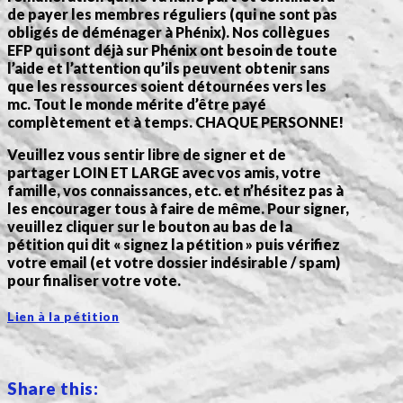
de payer les membres réguliers (qui ne sont pas
obligés de déménager à Phénix). Nos collègues
EFP qui sont déjà sur Phénix ont besoin de toute
l’aide et l’attention qu’ils peuvent obtenir sans
que les ressources soient détournées vers les
mc. Tout le monde mérite d’être payé
complètement et à temps. CHAQUE PERSONNE!
Veuillez vous sentir libre de signer et de
partager LOIN ET LARGE avec vos amis, votre
famille, vos connaissances, etc. et n’hésitez pas à
les encourager tous à faire de même. Pour signer,
veuillez cliquer sur le bouton au bas de la
pétition qui dit « signez la pétition » puis vérifiez
votre email (et votre dossier indésirable / spam)
pour finaliser votre vote.
Lien à la p
étition
Share this: