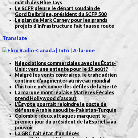
match des Blue Jays
Le SCFP pleure le départ soudain de
Gord Delbridge, président du SCFP 500
Le plan de Mark Carney pour les grands
projets d’infrastructure fait fausse route
Translate
Radio-Canada | Info | A-la-une
Négociations commerciales avec les États-
Unis : vers une entente pour le 19 août?
Malgré les vents contraires, le trafic aérien
continue d’augmenter au niveau mondial
L’histoire méconnue des défilés de la Fierté
La marque montréalaise Matières Fécales
prend Hollywood d’assaut
L’Égypte pourrait rejoindre le pacte de
défense Arabie saoudite-Pakistan-Turquie
Colombie : deux attaques marquent le
premier jour du président de la Espriella au
pouvoir
La GRC fait état d’un décès