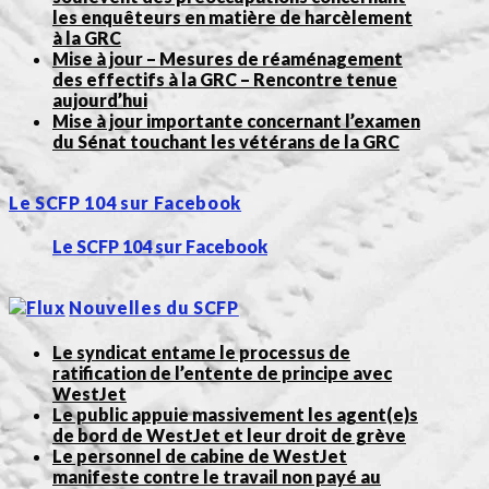
les enquêteurs en matière de harcèlement
à la GRC
Mise à jour – Mesures de réaménagement
des effectifs à la GRC – Rencontre tenue
aujourd’hui
Mise à jour importante concernant l’examen
du Sénat touchant les vétérans de la GRC
Le SCFP 104 sur Facebook
Le SCFP 104 sur Facebook
Nouvelles du SCFP
Le syndicat entame le processus de
ratification de l’entente de principe avec
WestJet
Le public appuie massivement les agent(e)s
de bord de WestJet et leur droit de grève
Le personnel de cabine de WestJet
manifeste contre le travail non payé au