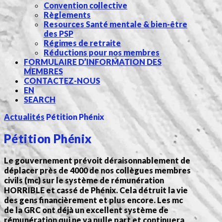
Convention collective
Règlements
Resources Santé mentale & bien-être
des PSP
Régimes de retraite
Réductions pour nos membres
FORMULAIRE D’INFORMATION DES
MEMBRES
CONTACTEZ-NOUS
EN
SEARCH
Actualités
Pétition Phénix
Pétition Phénix
Le gouvernement prévoit déraisonnablement de
déplacer près de 4000 de nos collègues membres
civils (mc) sur le système de rémunération
HORRIBLE et cassé de Phénix. Cela détruit la vie
des gens financièrement et plus encore. Les mc
de la GRC ont déjà un excellent système de
rémunération qui ne va nulle part et continuera